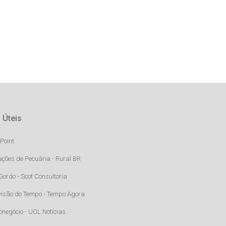
 Úteis
Point
ações de Pecuária - Rural BR
Gordo - Scot Consultoria
visão do Tempo - Tempo Agora
onegócio - UOL Notícias