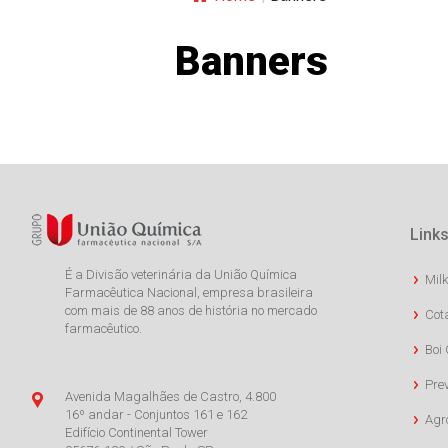
Banners
Links
É a Divisão veterinária da União Química
Milk
Farmacêutica Nacional, empresa brasileira
com mais de 88 anos de história no mercado
Cot
farmacêutico.
Boi 
Pre
Avenida Magalhães de Castro, 4.800
16º andar - Conjuntos 161 e 162
Agr
Edifício Continental Tower