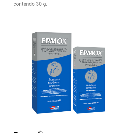
contendo 30 g.
®