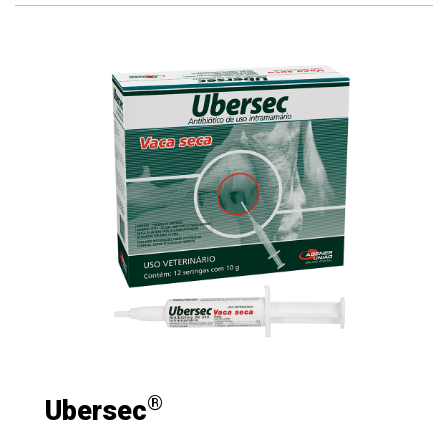
®
Ubersec