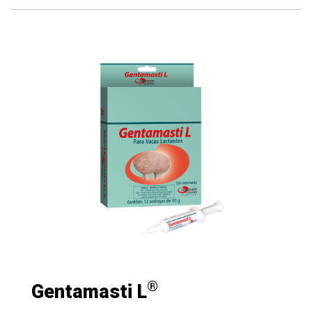
®
Gentamasti L