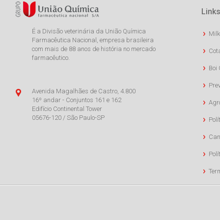
Links
É a Divisão veterinária da União Química
Milk
Farmacêutica Nacional, empresa brasileira
com mais de 88 anos de história no mercado
Cot
farmacêutico.
Boi 
Pre
Avenida Magalhães de Castro, 4.800
16º andar - Conjuntos 161 e 162
Agr
Edifício Continental Tower
05676-120 / São Paulo-SP
Polí
Can
Polí
Ter