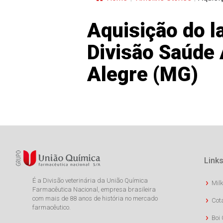
Aquisição do l
Divisão Saúde 
Alegre (MG)
Links
É a Divisão veterinária da União Química
Milk
Farmacêutica Nacional, empresa brasileira
com mais de 88 anos de história no mercado
Cot
farmacêutico.
Boi 