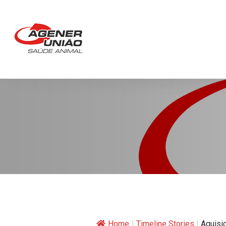
Home
|
Timeline Stories
|
Aquisiç