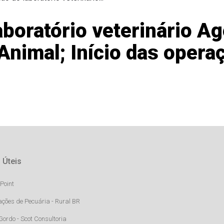
aboratório veterinário Ag
Animal; Início das oper
 Úteis
Point
ações de Pecuária - Rural BR
Gordo - Scot Consultoria