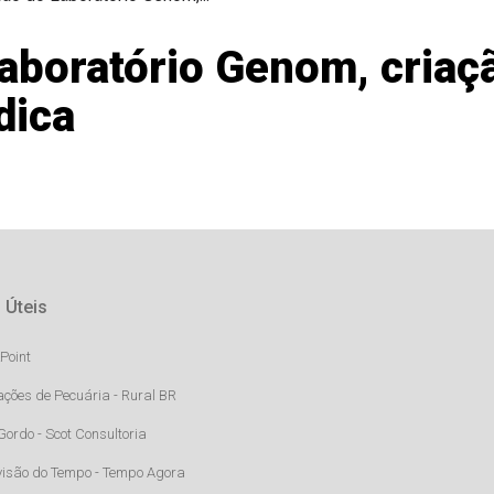
aboratório Genom, criaç
dica
 Úteis
Point
ações de Pecuária - Rural BR
Gordo - Scot Consultoria
visão do Tempo - Tempo Agora