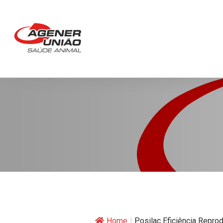
Home
|
Posilac Eficiência Reprod