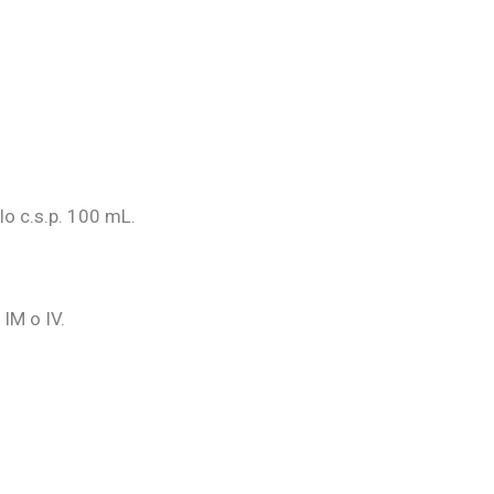
lo c.s.p. 100 mL.
IM o IV.