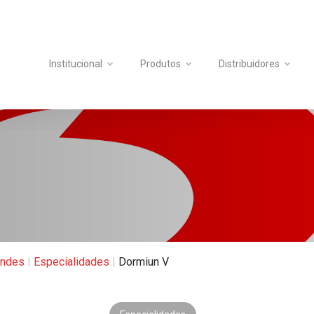
Institucional
Produtos
Distribuidores
andes
|
Especialidades
|
Dormiun V