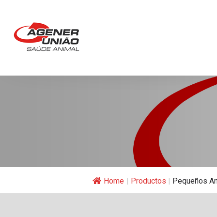
Home
|
Productos
|
Pequeños An