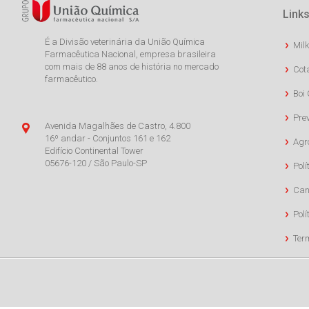
Links
É a Divisão veterinária da União Química
Milk
Farmacêutica Nacional, empresa brasileira
com mais de 88 anos de história no mercado
Cot
farmacêutico.
Boi 
Pre
Avenida Magalhães de Castro, 4.800
16º andar - Conjuntos 161 e 162
Agr
Edifício Continental Tower
05676-120 / São Paulo-SP
Polí
Can
Polí
Ter