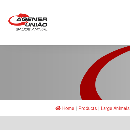
Home
|
Products
|
Large Animals