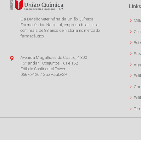
Links
É a Divisão veterinária da União Química
Milk
Farmacêutica Nacional, empresa brasileira
com mais de 88 anos de história no mercado
Cot
farmacêutico.
Boi 
Pre
Avenida Magalhães de Castro, 4.800
16º andar - Conjuntos 161 e 162
Agr
Edifício Continental Tower
05676-120 / São Paulo-SP
Polí
Can
Polí
Ter