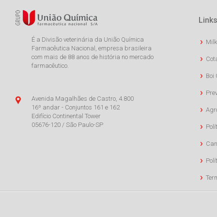
Links
É a Divisão veterinária da União Química
Milk
Farmacêutica Nacional, empresa brasileira
com mais de 88 anos de história no mercado
Cot
farmacêutico.
Boi 
Pre
Avenida Magalhães de Castro, 4.800
16º andar - Conjuntos 161 e 162
Agr
Edifício Continental Tower
05676-120 / São Paulo-SP
Polí
Can
Polí
Ter