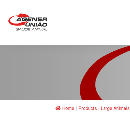
Home
|
Products
|
Large Animals