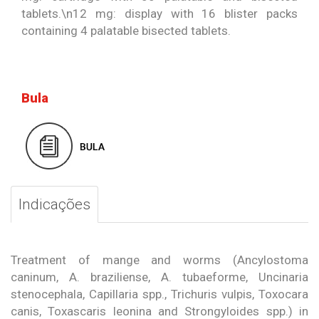
tablets.\n12 mg: display with 16 blister packs
containing 4 palatable bisected tablets.
Bula
Indicações
Treatment of mange and worms (Ancylostoma
caninum, A. braziliense, A. tubaeforme, Uncinaria
stenocephala, Capillaria spp., Trichuris vulpis, Toxocara
canis, Toxascaris leonina and Strongyloides spp.) in