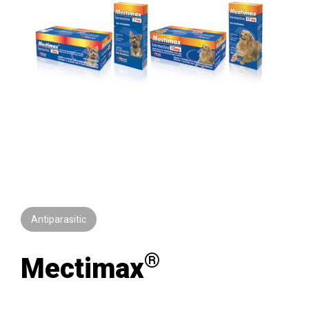
Antiparasitic
®
Mectimax