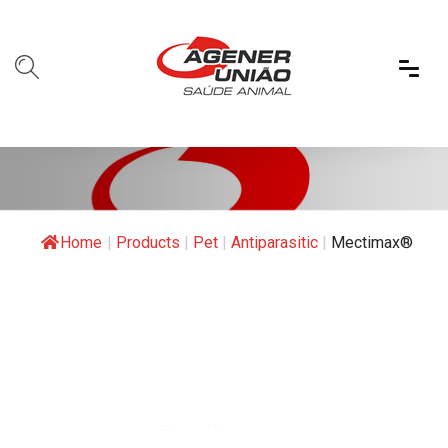
Home
|
Products
|
Pet
|
Antiparasitic
|
Mectimax®