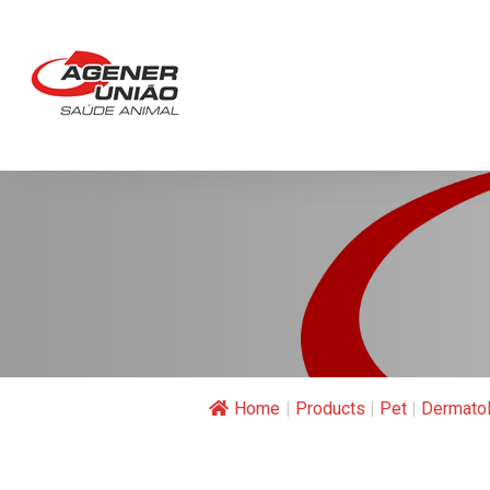
Home
|
Products
|
Pet
|
Dermatol