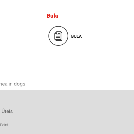
Bula
hea in dogs.
 Úteis
Point