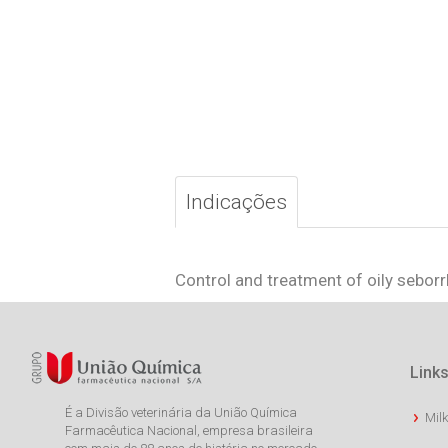
Indicações
Control and treatment of oily seborr
Links
É a Divisão veterinária da União Química
Milk
Farmacêutica Nacional, empresa brasileira