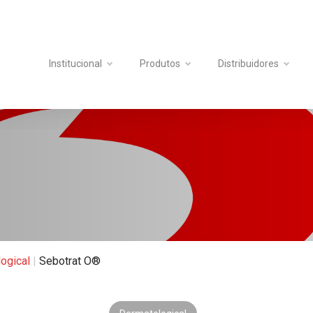
Institucional
Produtos
Distribuidores
ogical
|
Sebotrat O®