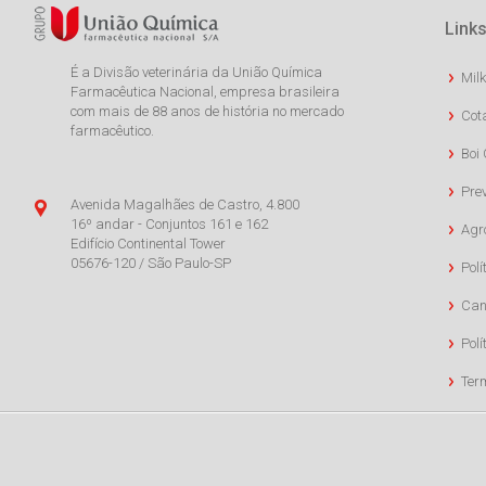
Links
É a Divisão veterinária da União Química
Milk
Farmacêutica Nacional, empresa brasileira
com mais de 88 anos de história no mercado
Cot
farmacêutico.
Boi 
Pre
Avenida Magalhães de Castro, 4.800
16º andar - Conjuntos 161 e 162
Agr
Edifício Continental Tower
05676-120 / São Paulo-SP
Polí
Can
Polí
Ter