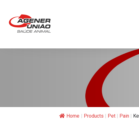
Home
|
Products
|
Pet
|
Pain
|
Ke