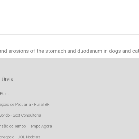
 and erosions of the stomach and duodenum in dogs and cat
 Úteis
Point
ações de Pecuária - Rural BR
Gordo - Scot Consultoria
visão do Tempo - Tempo Agora
onegócio - UOL Notícias