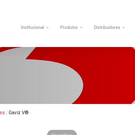
Institucional
Produtos
Distribuidores
ies
|
Gaviz V®