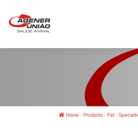
Home
|
Products
|
Pet
|
Specialt