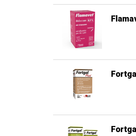
Flamav
Fortga
Fortg