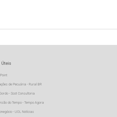
 Úteis
Point
ações de Pecuária - Rural BR
Gordo - Scot Consultoria
visão do Tempo - Tempo Agora
onegócio - UOL Notícias