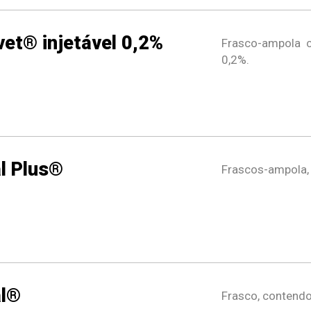
et® injetável 0,2%
Frasco-ampola 
0,2%.
l Plus®
Frascos-ampola,
al®
Frasco, contend