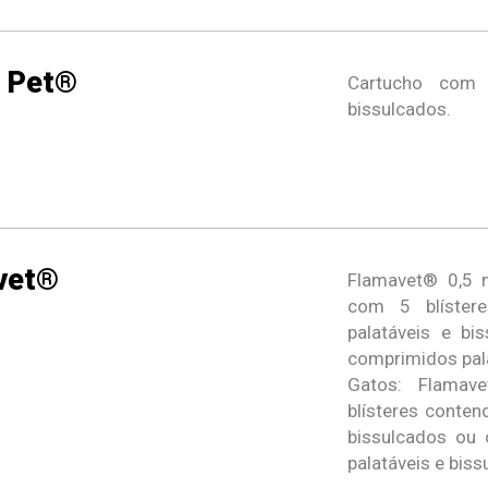
l Pet®
Cartucho com 
bissulcados.
vet®
Flamavet® 0,5 
com 5 blíster
palatáveis e b
comprimidos pala
Gatos: Flamav
blísteres conte
bissulcados ou
palatáveis e biss