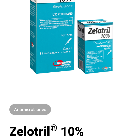
Antimicrobianos
®
Zelotril
10%