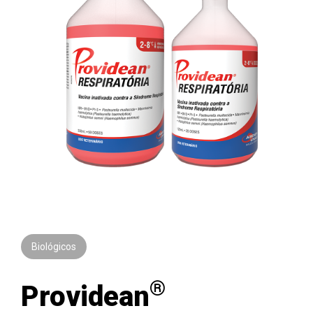
Biológicos
®
Providean