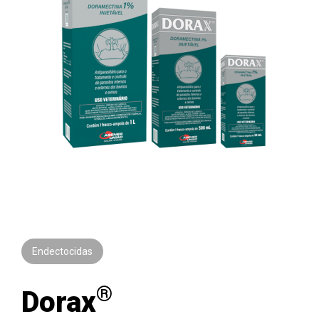
Endectocidas
®
Dorax