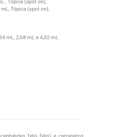
L , Tópica (spot on);
 mL, Tópica (spot on);
,34 mL, 2,68 mL e 4,02 mL.
phalides felis felis) e carrapatos