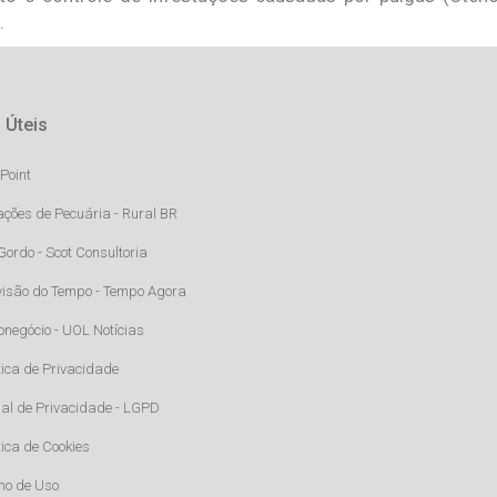
.
 Úteis
Point
ações de Pecuária - Rural BR
Gordo - Scot Consultoria
visão do Tempo - Tempo Agora
onegócio - UOL Notícias
tica de Privacidade
al de Privacidade - LGPD
tica de Cookies
mo de Uso