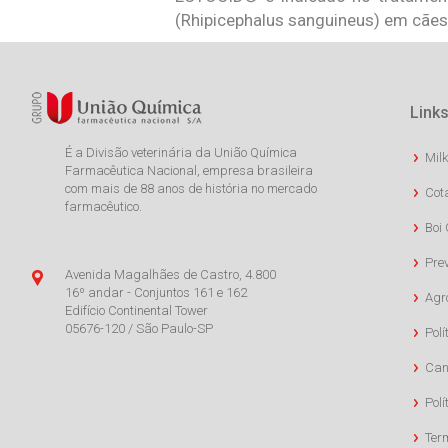
(Rhipicephalus sanguineus) em cães
Links
É a Divisão veterinária da União Química
Milk
Farmacêutica Nacional, empresa brasileira
com mais de 88 anos de história no mercado
Cot
farmacêutico.
Boi 
Pre
Avenida Magalhães de Castro, 4.800
16º andar - Conjuntos 161 e 162
Agr
Edifício Continental Tower
05676-120 / São Paulo-SP
Polí
Can
Polí
Ter