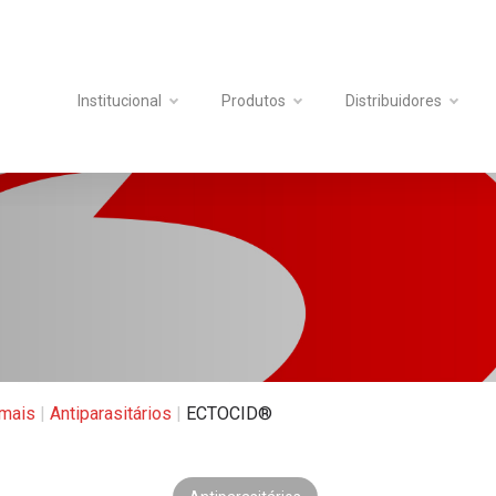
Institucional
Produtos
Distribuidores
mais
|
Antiparasitários
|
ECTOCID®