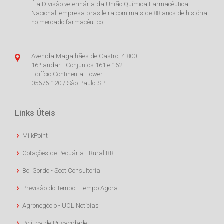
É a Divisão veterinária da União Química Farmacêutica
Nacional, empresa brasileira com mais de 88 anos de história
no mercado farmacêutico.
Avenida Magalhães de Castro, 4.800
16º andar - Conjuntos 161 e 162
Edifício Continental Tower
05676-120 / São Paulo-SP
Links Úteis
MilkPoint
Cotações de Pecuária - Rural BR
Boi Gordo - Scot Consultoria
Previsão do Tempo - Tempo Agora
Agronegócio - UOL Notícias
Política de Privacidade