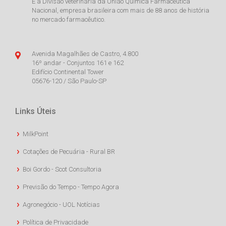
É a Divisão veterinária da União Química Farmacêutica
Nacional, empresa brasileira com mais de 88 anos de história
no mercado farmacêutico.
Avenida Magalhães de Castro, 4.800
16º andar - Conjuntos 161 e 162
Edifício Continental Tower
05676-120 / São Paulo-SP
Links Úteis
MilkPoint
Cotações de Pecuária - Rural BR
Boi Gordo - Scot Consultoria
Previsão do Tempo - Tempo Agora
Agronegócio - UOL Notícias
Política de Privacidade