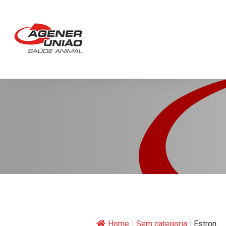
Home
|
Sem categoria
|
Estron