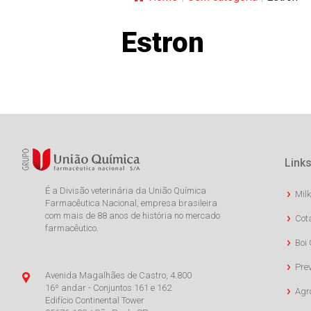
Estron
Links
É a Divisão veterinária da União Química
Milk
Farmacêutica Nacional, empresa brasileira
com mais de 88 anos de história no mercado
Cot
farmacêutico.
Boi 
Pre
Avenida Magalhães de Castro, 4.800
16º andar - Conjuntos 161 e 162
Agr
Edifício Continental Tower