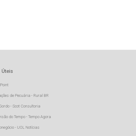
 Úteis
Point
ações de Pecuária - Rural BR
Gordo - Scot Consultoria
visão do Tempo - Tempo Agora
onegócio - UOL Notícias