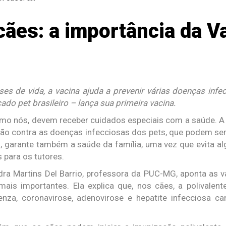
ães: a importância da V
es de vida, a vacina ajuda a prevenir várias doenças in
do pet brasileiro – lança sua primeira vacina.
mo nós, devem receber cuidados especiais com a saúde. 
o contra as doenças infecciosas dos pets, que podem ser c
, garante também a saúde da família, uma vez que evita 
 para os tutores.
ra Martins Del Barrio, professora da PUC-MG, aponta as va
s importantes. Ela explica que, nos cães, a polivalen
luenza, coronavirose, adenovirose e hepatite infecciosa