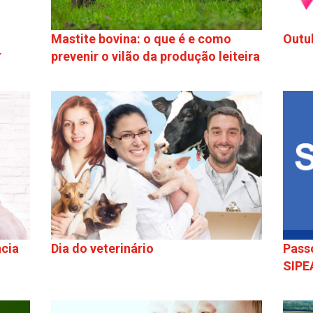
Mastite bovina: o que é e como
Outu
r
prevenir o vilão da produção leiteira
ncia
Dia do veterinário
Pass
SIP