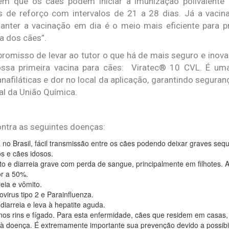
bém que os cães podem iniciar a imunização polivalente 
de reforço com intervalos de 21 a 28 dias. Já a vacina a
manter a vacinação em dia é o meio mais eficiente para 
a dos cães”.
omisso de levar ao tutor o que há de mais seguro e inov
ssa primeira vacina para cães: Viratec® 10 CVL. É uma
afiláticas e dor no local da aplicação, garantindo seguranç
l da União Química.
ntra as seguintes doenças:
 no Brasil, fácil transmissão entre os cães podendo deixar graves sequ
os e cães idosos.
to e diarreia grave com perda de sangue, principalmente em filhotes. 
or a 50%.
eia e vômito.
virus tipo 2 e Parainfluenza.
diarreia e leva à hepatite aguda.
os rins e fígado. Para esta enfermidade, cães que residem em casas, 
is à doença. É extremamente importante sua prevenção devido a possib