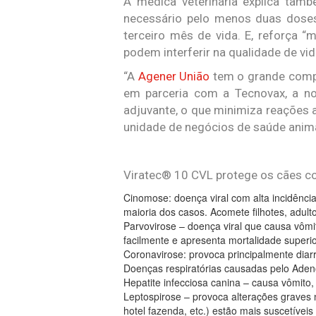
A médica veterinária explica tam
necessário pelo menos duas doses 
terceiro mês de vida. E, reforça “
podem interferir na qualidade de vid
“A
Agener União
tem o grande compr
em parceria com a Tecnovax, a no
adjuvante, o que minimiza reações an
unidade de negócios de saúde anima
Viratec® 10 CVL protege os cães co
Cinomose: doença viral com alta incidência
maioria dos casos. Acomete filhotes, adult
Parvovirose – doença viral que causa vômi
facilmente e apresenta mortalidade superi
Coronavirose: provoca principalmente diarr
Doenças respiratórias causadas pelo Adeno
Hepatite infecciosa canina – causa vômito, 
Leptospirose – provoca alterações graves n
hotel fazenda, etc.) estão mais suscetíve