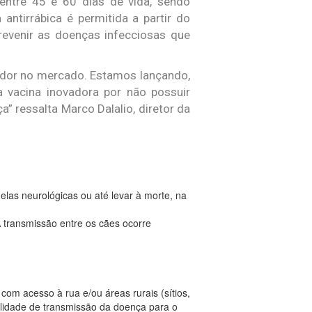
entre 45 e 60 dias de vida, sendo
ntirrábica é permitida a partir do
prevenir as doenças infecciosas que
ador no mercado. Estamos lançando,
 vacina inovadora por não possuir
a” ressalta Marco Dalalio, diretor da
elas neurológicas ou até levar à morte, na
A transmissão entre os cães ocorre
com acesso à rua e/ou áreas rurais (sítios,
ilidade de transmissão da doença para o