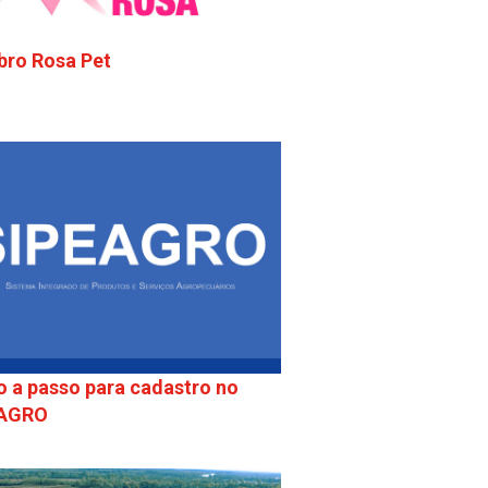
bro Rosa Pet
o a passo para cadastro no
EAGRO