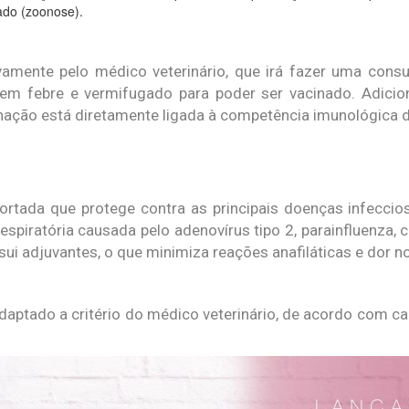
ado (zoonose).
ivamente pelo médico veterinário, que irá fazer uma cons
sem febre e vermifugado para poder ser vacinado. Adicio
nação está diretamente ligada à competência imunológica d
rtada que protege contra as principais doenças infeccios
espiratória causada pelo adenovírus tipo 2, parainfluenza, 
ui adjuvantes, o que minimiza reações anafiláticas e dor no
ptado a critério do médico veterinário, de acordo com cad