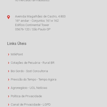
no mercado farmacêutico.
Avenida Magalhães de Castro, 4.800
16º andar - Conjuntos 161 e 162
Edifício Continental Tower
05676-120 / São Paulo-SP
Links Úteis
MilkPoint
Cotações de Pecuária - Rural BR
Boi Gordo - Scot Consultoria
Previsão do Tempo - Tempo Agora
Agronegócio - UOL Notícias
Política de Privacidade
Canal de Privacidade - LGPD