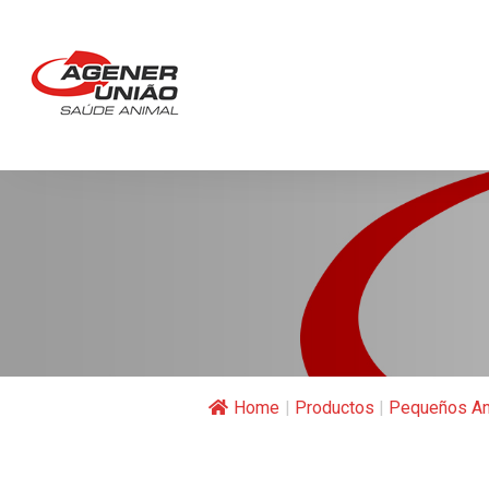
Home
|
Productos
|
Pequeños An