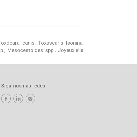
xocara canis, Toxascaris leonina,
p., Mesocestoides spp., Joyeuxiella
Siga-nos nas redes