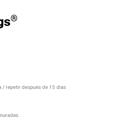
®
gs
a / repetir después de 15 días.
anuradas.