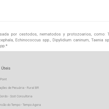
usada por cestodos, nematodos y protozoarios, como: To
ephala, Echinococcus spp., Dipylidium caninum, Taenia sp
spp.*
 Úteis
Point
ações de Pecuária - Rural BR
Gordo - Scot Consultoria
visão do Tempo - Tempo Agora