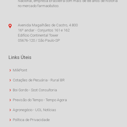
Nacional, empresa brasileira com mais de 88 anos de história
no mercado farmacêutico.
Avenida Magalhães de Castro, 4.800
16º andar - Conjuntos 161 e 162
Edifício Continental Tower
05676-120 / São Paulo-SP
Links Úteis
MilkPoint
Cotações de Pecuária - Rural BR
Boi Gordo - Scot Consultoria
Previsão do Tempo - Tempo Agora
Agronegócio - UOL Notícias
Política de Privacidade