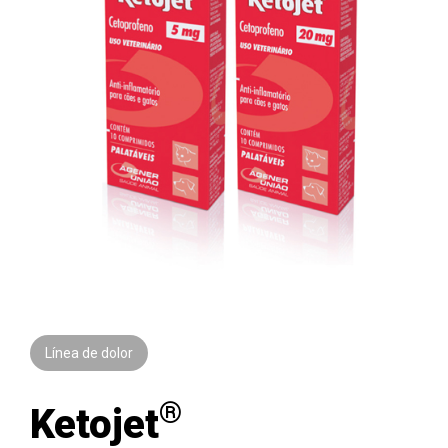
Línea de dolor
®
Ketojet