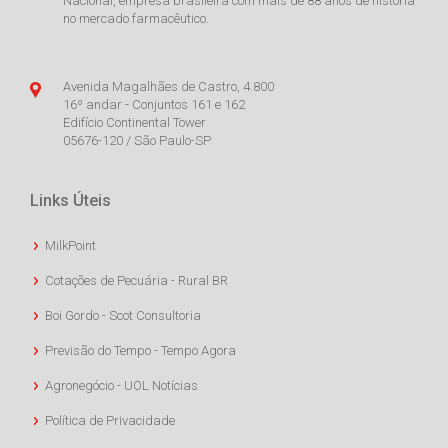
Nacional, empresa brasileira com mais de 88 anos de história
no mercado farmacêutico.
Avenida Magalhães de Castro, 4.800
16º andar - Conjuntos 161 e 162
Edifício Continental Tower
05676-120 / São Paulo-SP
Links Úteis
MilkPoint
Cotações de Pecuária - Rural BR
Boi Gordo - Scot Consultoria
Previsão do Tempo - Tempo Agora
Agronegócio - UOL Notícias
Política de Privacidade