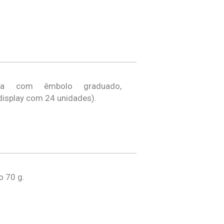
tica com êmbolo graduado,
display com 24 unidades).
o 70 g.