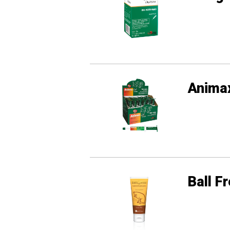
Anima
Ball F