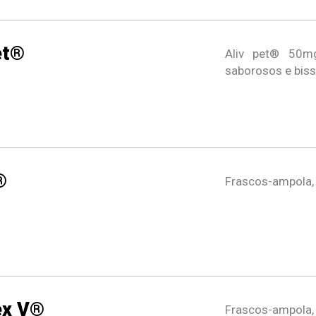
et®
Aliv pet® 50m
saborosos e biss
®
Frascos-ampola,
ex V®
Frascos-ampola,