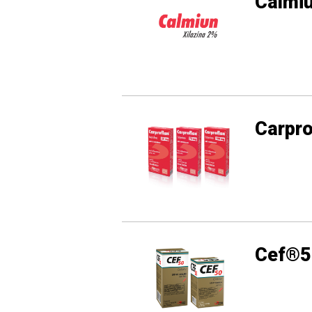
Calmi
Carpro
Cef®5