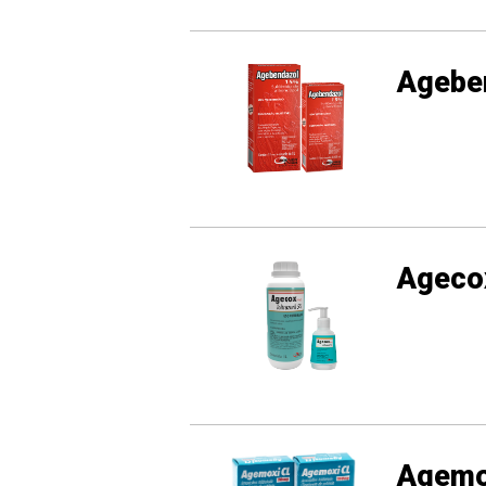
Agebe
Ageco
Agemo