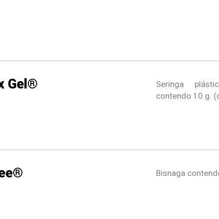
x Gel®
Seringa plás
contendo 10 g. (
ree®
Bisnaga contend