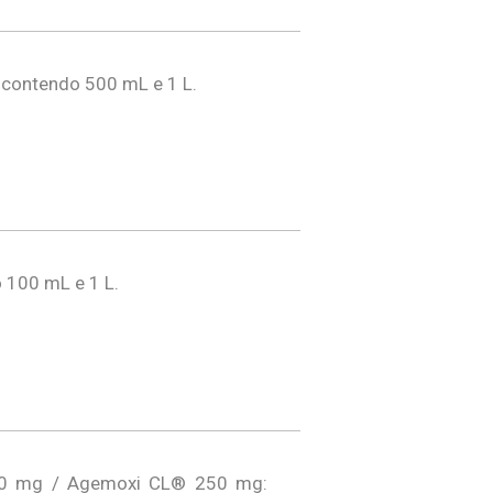
 contendo 500 mL e 1 L.
 100 mL e 1 L.
0 mg / Agemoxi CL® 250 mg: