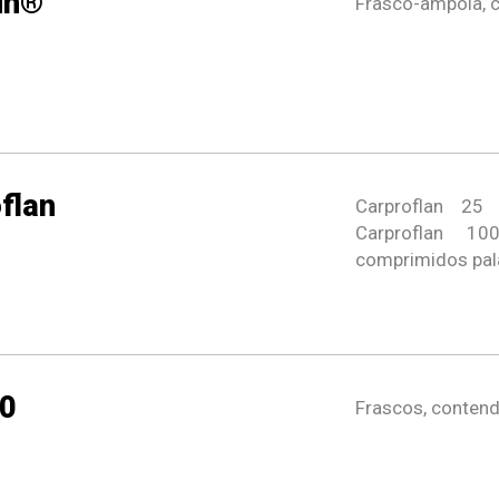
un®
Frasco-ampola, 
flan
Carproflan 2
Carproflan 1
comprimidos pala
0
Frascos, conten