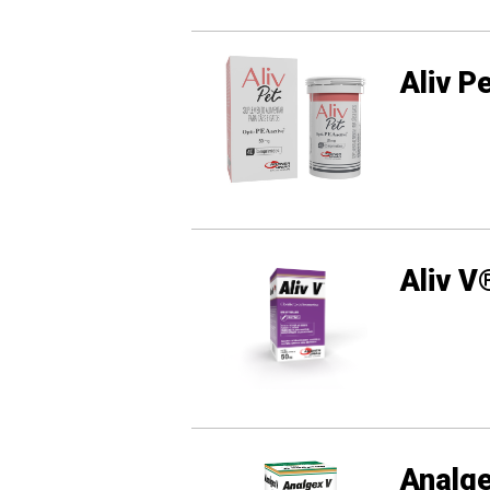
Aliv P
Aliv V
Analg