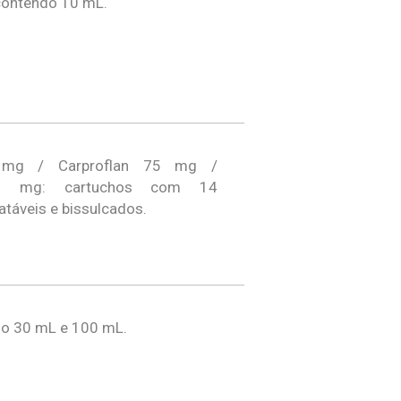
contendo 10 mL.
5 mg / Carproflan 75 mg /
00 mg: cartuchos com 14
táveis e bissulcados.
do 30 mL e 100 mL.