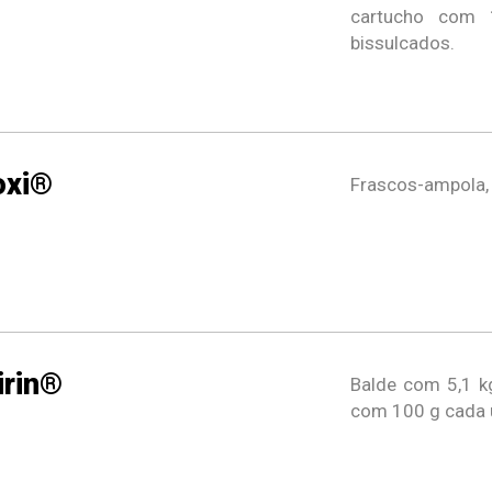
cartucho com 
bissulcados.
xi®
Frascos-ampola,
irin®
Balde com 5,1 k
com 100 g cada