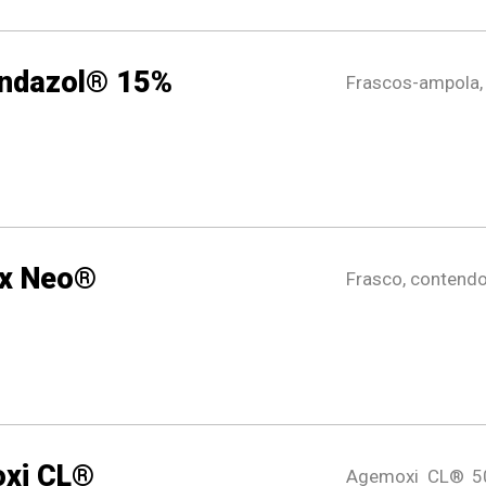
ndazol® 15%
Frascos-ampola,
x Neo®
Frasco, contendo
xi CL®
Agemoxi CL® 5